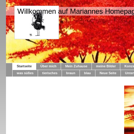
Willkommen auf Mariannes Homepa
Startseite
Über mich
Mein Zuhause
meine Bilder
Konze
was süßes
tierisches
braun
blau
Neue Seite
Unte