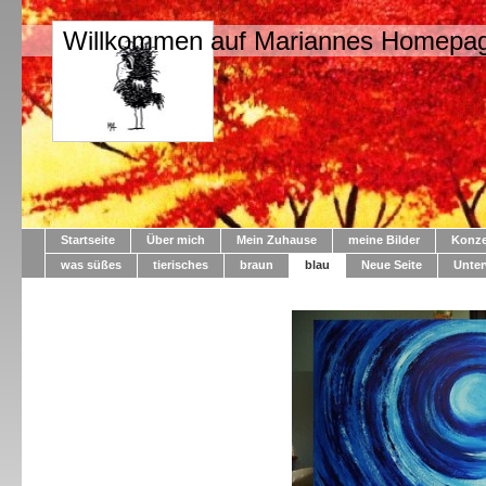
Willkommen auf Mariannes Homepa
Startseite
Über mich
Mein Zuhause
meine Bilder
Konze
was süßes
tierisches
braun
blau
Neue Seite
Unte