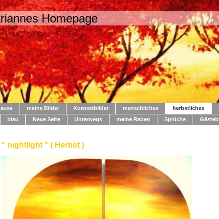
ariannes Homepage
hause
meine Bilder
Konzertbilder
menschliches
herbstliches
blau
Neue Seite
Unterwegs
meine Raben
Sprüche
Gästeb
" nightlight " ( Herbst )