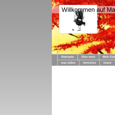
Willkommen auf M
Startseite
Über mich
Mein Zu
was süßes
tierisches
braun