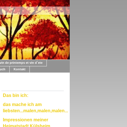
vin de printemps et vin d`ete
uch
Kontakt
Das bin ich:
das mache ich am
liebsten...malen,malen,malen...
Impressionen meiner
Heimatstadt Külsheim