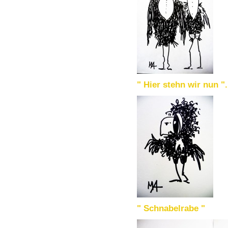
" Hier stehn wir nun "..
" Schnabelrabe "