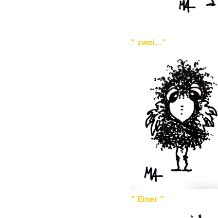
" zwei..."
" Einer "