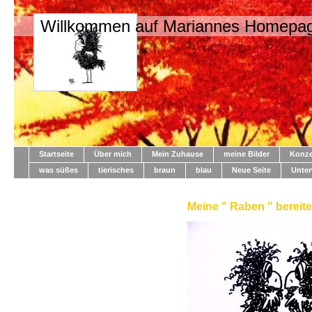
Willkommen auf Mariannes Homepa
Startseite
Über mich
Mein Zuhause
meine Bilder
Konze
was süßes
tierisches
braun
blau
Neue Seite
Unte
Meine " Raben " bereite