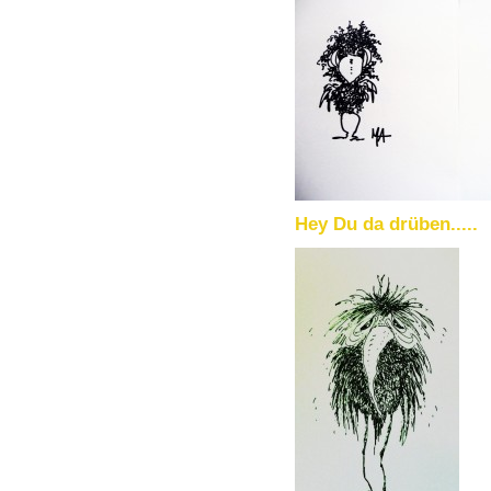
Hey Du da drüben.....